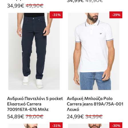
34,99€
49,90€
34,99€
49,90€
-31%
-29%
Ανδρικό Παντελόνι 5 pocket
Ανδρική Μπλούζα Polo
Ελαστικό Carrera
Carrera jeans 819A/75A-001
7009167Α-676 Μπλε
Λευκό
54,89€
79,00€
24,99€
34,99€
-31%
-30%