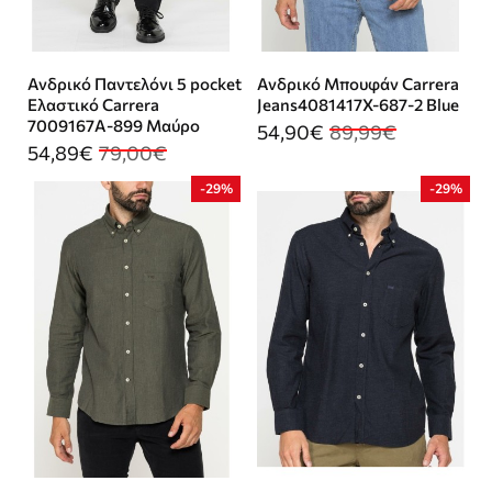
Ανδρικό Παντελόνι 5 pocket
Ανδρικό Μπουφάν Carrera
Ελαστικό Carrera
Jeans4081417X-687-2 Blue
7009167Α-899 Μαύρο
54,90€
89,99€
54,89€
79,00€
-29%
-29%