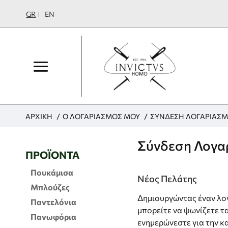
GR
EN
H
O ΛΟΓΑΡΙΑΣΜΌΣ ΜΟΥ
ΣΎΝΔΕΣΗ ΛΟΓΑΡΙΑΣ
ΑΡΧΙΚΉ
O
M
Σύνδεση Λογα
E
ΠΡΟΪΌΝΤΑ
Πουκάμισα
Νέος Πελάτης
Μπλούζες
Δημιουργώντας έναν λο
Παντελόνια
μπορείτε να ψωνίζετε τ
Πανωφόρια
ενημερώνεστε για την κ