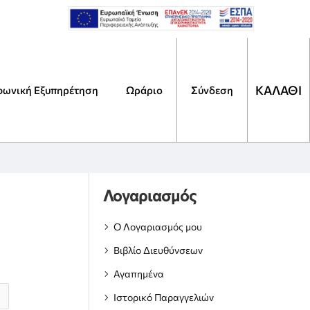
ΚΑΛΑΘΙ
φωνική Εξυπηρέτηση
Ωράριο
Αναζήτηση
Σύνδεση
Τι
ψάχ
Λογαριασμός
Ο Λογαριασμός μου
Βιβλίο Διευθύνσεων
Αγαπημένα
Ιστορικό Παραγγελιών