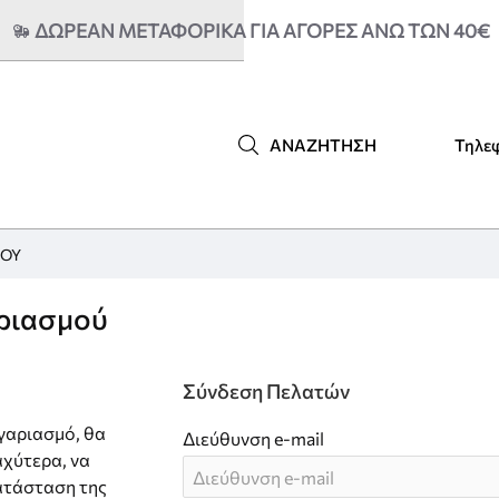
ΔΩΡΕΑΝ ΜΕΤΑΦΟΡΙΚΆ ΓΙΑ ΑΓΟΡΈΣ ΆΝΩ ΤΩΝ 40€
Τηλε
ΑΝΑΖΉΤΗΣΗ
ΜΟΎ
ριασμού
Σύνδεση Πελατών
γαριασμό, θα
Διεύθυνση e-mail
αχύτερα, να
ατάσταση της