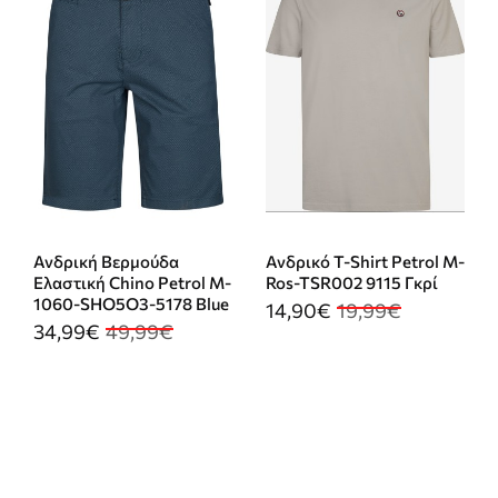
k
Ανδρική Βερμούδα
Ανδρικό T-Shirt Petrol M-
Ελαστική Chino Petrol M-
Ros-TSR002 9115 Γκρί
1060-SHO5O3-5178 Blue
14,90€
19,99€
34,99€
49,99€