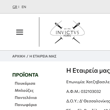
GR
EN
H
Η ΕΤΑΙΡΕΊΑ ΜΑΣ
ΑΡΧΙΚΉ
O
M
Η Εταιρεία μας
E
ΠΡΟΪΌΝΤΑ
Επωνυμία: Χατζηβασιλε
Πουκάμισα
Μπλούζες
Α.Φ.Μ.: 032103032
Παντελόνια
Δ.Ο.Υ.: Δ' Θεσσαλονίκη
Πανωφόρια