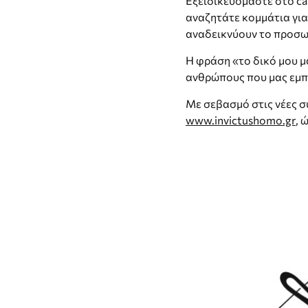
Εξειδικευόμαστε στο cas
αναζητάτε κομμάτια για 
αναδεικνύουν το προσω
Η φράση «το δικό μου μ
ανθρώπους που μας εμπι
Με σεβασμό στις νέες σ
www.invictushomo.gr
, 