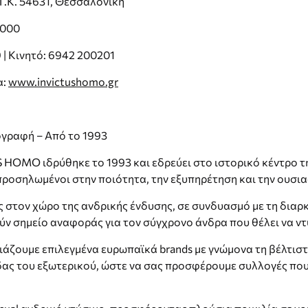
 Τ.Κ. 54631, Θεσσαλονίκη
6000
| Κινητό: 6942 200201
α:
www.invictushomo.gr
ογραφή – Από το 1993
HOMO ιδρύθηκε το 1993 και εδρεύει στο ιστορικό κέντρο τ
οσηλωμένοι στην ποιότητα, την εξυπηρέτηση και την ουσια
ς στον χώρο της ανδρικής ένδυσης, σε συνδυασμό με τη διαρ
ύν σημείο αναφοράς για τον σύγχρονο άνδρα που θέλει να ντ
άζουμε επιλεγμένα ευρωπαϊκά brands με γνώμονα τη βέλτιστ
δας του εξωτερικού, ώστε να σας προσφέρουμε συλλογές που