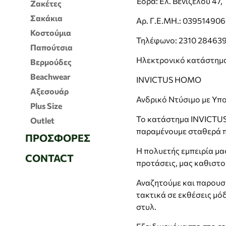
Έδρα: Ελ. Βενιζέλου 47,
Ζακέτες
Σακάκια
Αρ. Γ.Ε.ΜΗ.: 03951490
Κοστούμια
Τηλέφωνο: 2310 284639 
Παπούτσια
Ηλεκτρονικό κατάστημ
Βερμούδες
Beachwear
INVICTUS HOMO
Αξεσουάρ
Ανδρικό Ντύσιμο με Υπ
Plus Size
Το κατάστημα INVICTUS 
Outlet
παραμένουμε σταθερά πρ
ΠΡΟΣΦΟΡΈΣ
Η πολυετής εμπειρία μα
CONTACT
προτάσεις, μας καθιστο
Αναζητούμε και παρουσι
τακτικά σε εκθέσεις μό
στυλ.