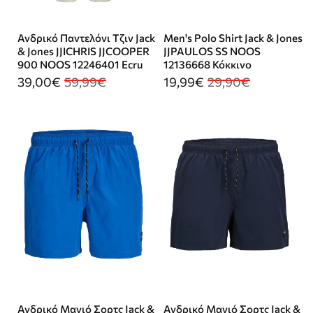
Ανδρικό Παντελόνι Τζιν Jack
Men's Polo Shirt Jack & Jones
& Jones JJICHRIS JJCOOPER
JJPAULOS SS NOOS
900 NOOS 12246401 Ecru
12136668 Κόκκινο
39,00€
59,99€
19,99€
29,90€
Ανδρικό Μαγιό Σορτς Jack &
Ανδρικό Μαγιό Σορτς Jack &