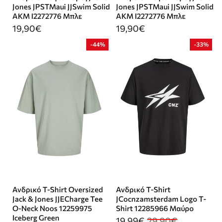
Jones JPSTMaui JJSwim Solid
Jones JPSTMaui JJSwim Solid
AKM I2272776 Μπλε
AKM I2272776 Μπλε
19,90€
19,90€
-44%
-33%
Ανδρικό T-Shirt Oversized
Ανδρικό T-Shirt
Jack & Jones JJECharge Tee
JCocnzamsterdam Logo T-
O-Neck Noos 12259975
Shirt 12285966 Μαύρο
Iceberg Green
19,99€
29,90€