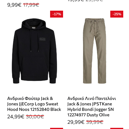
9,99€
17,99€
-17%
-25%
Ανδρικό Φούτερ Jack &
Ανδρικό Λινό Παντελόνι
Jones JjECorp Logo Sweat
Jack & Jones JPSTKane
Hood Noos 12152840 Black
Hybrid Bondi Jogger SN
12274977 Dusty Olive
24,99€
30,00€
29,99€
39,99€