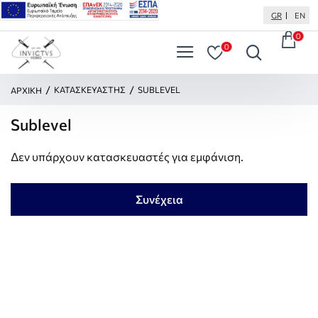
GR
EN
0
0
H
ΚΑΤΑΣΚΕΥΑΣΤΉΣ
SUBLEVEL
ΑΡΧΙΚΉ
O
M
Sublevel
E
Δεν υπάρχουν κατασκευαστές για εμφάνιση.
Συνέχεια