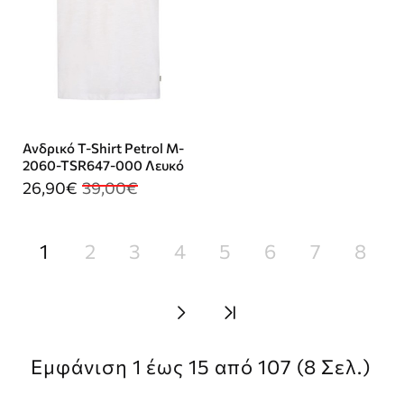
Ανδρικό T-Shirt Petrol M-
2060-TSR647-000 Λευκό
26,90€
39,00€
1
2
3
4
5
6
7
8
Εμφάνιση 1 έως 15 από 107 (8 Σελ.)