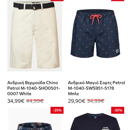
Ανδρική Βερμούδα Chino
Ανδρικό Μαγιό Σορτς Petrol
Petrol M-1040-SHO0501-
M-1040-SWS951-5178
0007 White
Μπλε
34,99€
44,99€
29,90€
34,99€
-25%
-30%