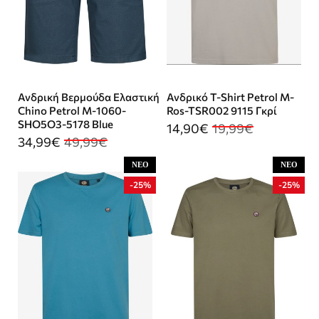
Ανδρική Βερμούδα Ελαστική
Ανδρικό T-Shirt Petrol M-
Chino Petrol M-1060-
Ros-TSR002 9115 Γκρί
SHO5O3-5178 Blue
14,90€
19,99€
34,99€
49,99€
ΝΈΟ
ΝΈΟ
-25%
-25%