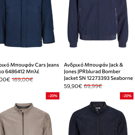
ρικό Μπουφάν Cars Jeans
Ανδρικό Μπουφάν Jack &
ko 6486412 Μπλέ
Jones JPRblurad Bomber
Jacket SN 12273393 Seaborne
,00€
169,00€
59,90€
69,99€
-20%
-20%