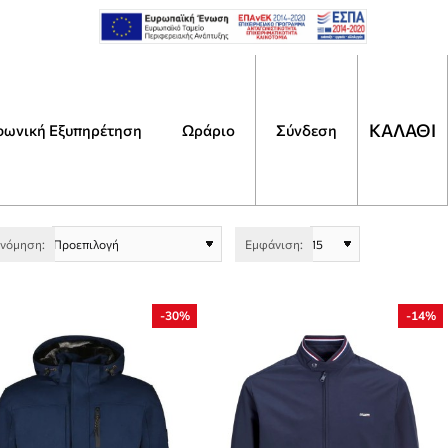
ΚΑΛΑΘΙ
φωνική Εξυπηρέτηση
Ωράριο
Αναζήτηση
Σύνδεση
Τι
ψάχ
ινόμηση:
Εμφάνιση:
-30%
-14%