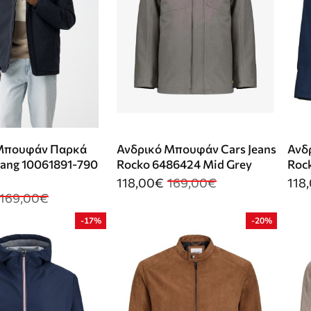
Μπουφάν Παρκά
Ανδρικό Μπουφάν Cars Jeans
Ανδ
uang 10061891-790
Rocko 6486424 Mid Grey
Roc
118,00€
169,00€
118
169,00€
-17%
-20%