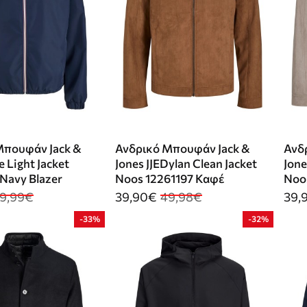
Μπουφάν Jack &
Ανδρικό Μπουφάν Jack &
Ανδ
ke Light Jacket
Jones JJEDylan Clean Jacket
Jone
Navy Blazer
Noos 12261197 Καφέ
Noos
9,99€
39,90€
49,98€
39,
-33%
-32%