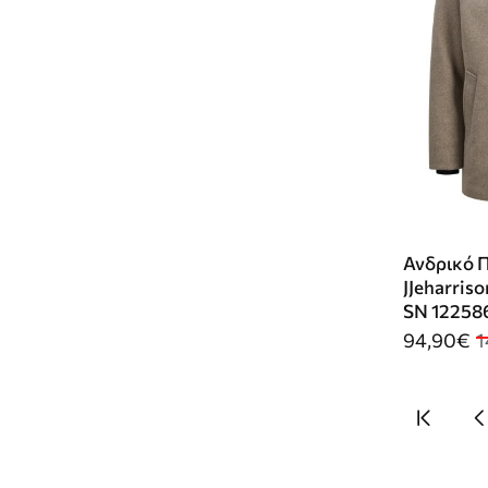
O
M
E
Ανδρικό Π
JJeharriso
SN 122586
94,90€
1