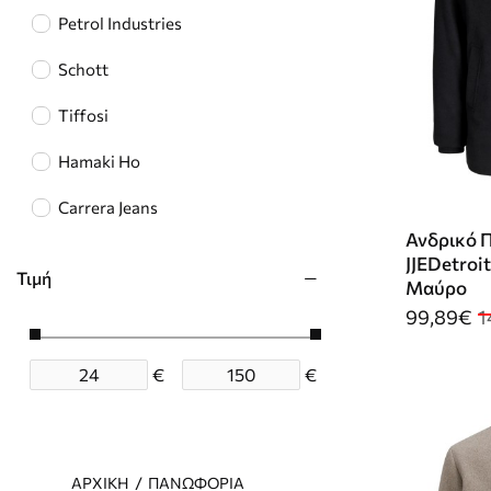
Petrol Industries
Schott
Tiffosi
Hamaki Ho
Carrera Jeans
Ανδρικό Π
Cars Jeans
JJEDetroi
Τιμή
Μαύρο
FQ1924
99,89€
1
LERROS
€
€
Seinse
Gianni Lupo
H
ΠΑΝΩΦΌΡΙΑ
MARK UP
ΑΡΧΙΚΉ