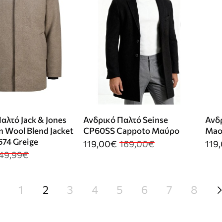
αλτό Jack & Jones
Ανδρικό Παλτό Seinse
Ανδ
n Wool Blend Jacket
CP60SS Cappoto Μαύρο
Mao
74 Greige
119,00€
169,00€
119
49,99€
1
2
3
4
5
6
7
8