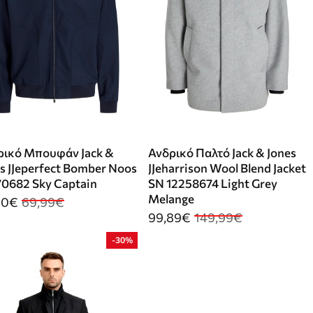
ρικό Μπουφάν Jack &
Ανδρικό Παλτό Jack & Jones
s JJeperfect Bomber Noos
JJeharrison Wool Blend Jacket
70682 Sky Captain
SN 12258674 Light Grey
Melange
90€
69,99€
99,89€
149,99€
-30%