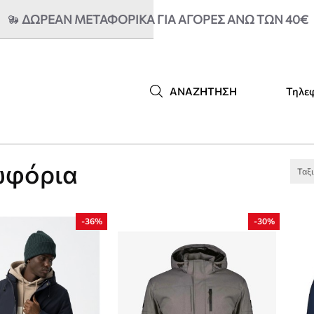
ΔΩΡΕΑΝ ΜΕΤΑΦΟΡΙΚΆ ΓΙΑ ΑΓΟΡΈΣ ΆΝΩ ΤΩΝ 40€
Τηλε
ΑΝΑΖΉΤΗΣΗ
ωφόρια
Ταξ
-36%
-30%