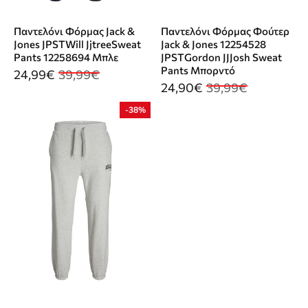
Παντελόνι Φόρμας Jack &
Παντελόνι Φόρμας Φούτερ
Jones JPSTWill JjtreeSweat
Jack & Jones 12254528
Pants 12258694 Μπλε
JPSTGordon JJJosh Sweat
Pants Μπορντό
24,99€
39,99€
24,90€
39,99€
-38%