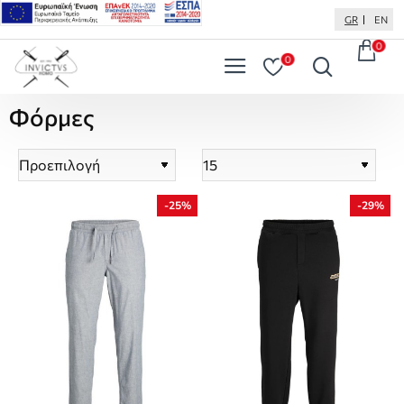
GR
EN
0
0
Φόρμες
-25%
-29%