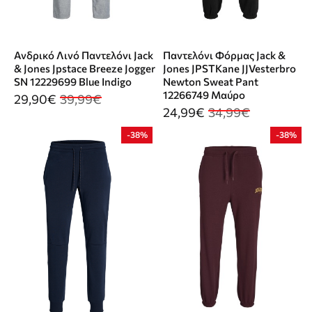
Ανδρικό Λινό Παντελόνι Jack
Παντελόνι Φόρμας Jack &
& Jones Jpstace Breeze Jogger
Jones JPSTKane JJVesterbro
SN 12229699 Blue Indigo
Newton Sweat Pant
12266749 Μαύρο
29,90€
39,99€
24,99€
34,99€
-38%
-38%