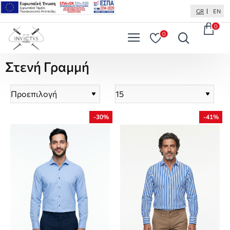
GR
EN
0
0
Στενή Γραμμή
-30%
-41%