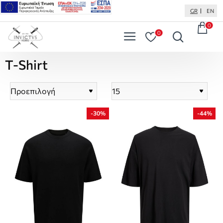
GR
EN
0
0
T-Shirt
-30%
-44%