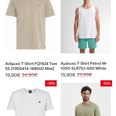
Αμάνικο T-Shirt Petrol M-
Ανδρικό T-Shirt FQ1924 Tom
1050-SLR752-000 White
SS 21900414-168500 Μπεζ
15,90€
23,99€
19,90€
24,90€
-25%
-31%