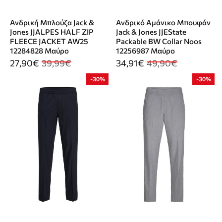
Ανδρική Μπλούζα Jack &
Ανδρικό Αμάνικο Μπουφάν
Jones JJALPES HALF ZIP
Jack & Jones JJEState
FLEECE JACKET AW25
Packable BW Collar Noos
12284828 Μαύρο
12256987 Μαύρο
27,90€
39,99€
34,91€
49,90€
-30%
-30%