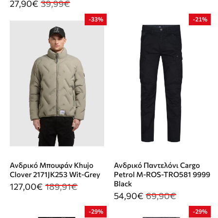
27,90€
39,99€
-33%
-21%
Ανδρικό Μπουφάν Khujo
Ανδρικό Παντελόνι Cargo
Clover 2171JK253 Wit-Grey
Petrol M-ROS-TRO581 9999
Black
127,00€
189,91€
54,90€
69,90€
-29%
-29%