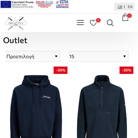
GR
EN
0
0
Outlet
-30%
-30%