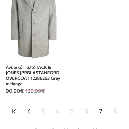
Ανδρικό Παλτό JACK &
JONES JPRBLASTANFORD
OVERCOAT 12286263 Grey
melange
90,90€
129,99€
3
4
5
6
7
8