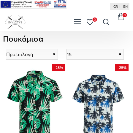
GR
EN
0
0
Πουκάμισα
-25%
-25%