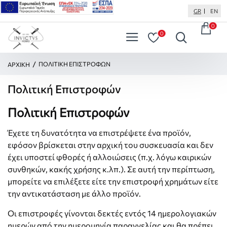
GR
EN
0
0
H
ΠΟΛΙΤΙΚΉ ΕΠΙΣΤΡΟΦΏΝ
ΑΡΧΙΚΉ
O
M
Πολιτική Επιστροφών
E
Πολιτική Επιστροφών
Έχετε τη δυνατότητα να επιστρέψετε ένα προϊόν,
εφόσον βρίσκεται στην αρχική του συσκευασία και δεν
έχει υποστεί φθορές ή αλλοιώσεις (π.χ. λόγω καιρικών
συνθηκών, κακής χρήσης κ.λπ.). Σε αυτή την περίπτωση,
μπορείτε να επιλέξετε είτε την επιστροφή χρημάτων είτε
την αντικατάσταση με άλλο προϊόν.
Οι επιστροφές γίνονται δεκτές εντός 14 ημερολογιακών
ημερών από την ημερομηνία παραγγελίας και θα πρέπει