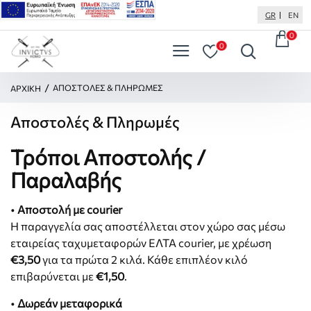
GR
EN
0
0
H
ΑΠΟΣΤΟΛΈΣ & ΠΛΗΡΩΜΈΣ
ΑΡΧΙΚΉ
O
M
Αποστολές & Πληρωμές
E
Τρόποι Αποστολής /
Παραλαβής
•
Αποστολή με courier
Η παραγγελία σας αποστέλλεται στον χώρο σας μέσω
εταιρείας ταχυμεταφορών ΕΛΤΑ courier, με χρέωση
€3,50
για τα πρώτα 2 κιλά. Κάθε επιπλέον κιλό
επιβαρύνεται με
€1,50
.
•
Δωρεάν μεταφορικά