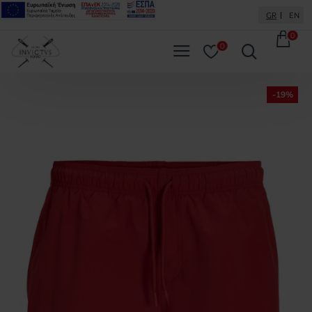
GR
EN
0
0
-19%