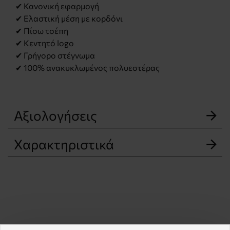
✔ Κανονική εφαρμογή
✔ Ελαστική μέση με κορδόνι
✔ Πίσω τσέπη
✔ Κεντητό logo
✔ Γρήγορο στέγνωμα
✔ 100% ανακυκλωμένος πολυεστέρας
Αξιολογήσεις
Χαρακτηριστικά