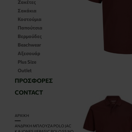
Ζακέτες
Σακάκια
Κοστούμια
Παπούτσια
Βερμούδες
Beachwear
Αξεσουάρ
Plus Size
Outlet
ΠΡΟΣΦΟΡΈΣ
CONTACT
H
ΑΡΧΙΚΉ
O
ΑΝΔΡΙΚΉ ΜΠΛΟΎΖΑ POLO JAC
M
K & JONES JJEBASIC POLO SS NO