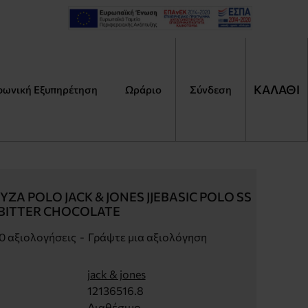
ΚΑΛΑΘΙ
φωνική Εξυπηρέτηση
Ωράριο
Αναζήτηση
Σύνδεση
Τι
ψάχ
ΖΑ POLO JACK & JONES JJEBASIC POLO SS
 BITTER CHOCOLATE
0 αξιολογήσεις
-
Γράψτε μια αξιολόγηση
jack & jones
12136516.8
Διαθέσιμο