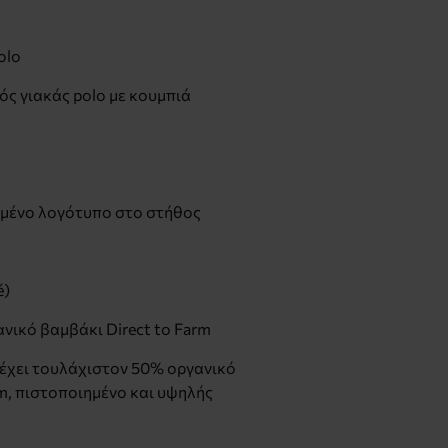
olo
ς γιακάς polo με κουμπιά
ημένο λογότυπο στο στήθος
é)
νικό βαμβάκι Direct to Farm
έχει τουλάχιστον 50% οργανικό
rm, πιστοποιημένο και υψηλής