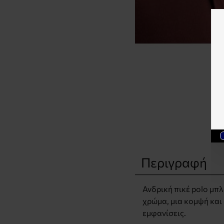
Περιγραφή
Ανδρική πικέ polo μπλ
χρώμα, μια κομψή και 
εμφανίσεις.