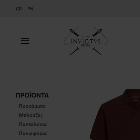
GR
EN
ΠΡΟΪΌΝΤΑ
Πουκάμισα
Μπλούζες
Παντελόνια
Πανωφόρια