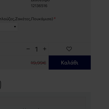
12136516
λούζες,Ζακέτες,Πουκάμισα)
Καλάθι
19,99€