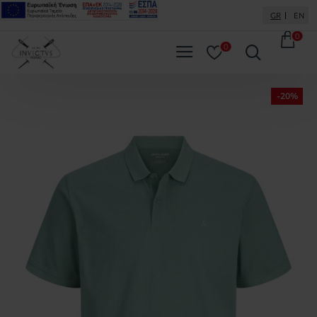
GR
EN
0
0
-20%