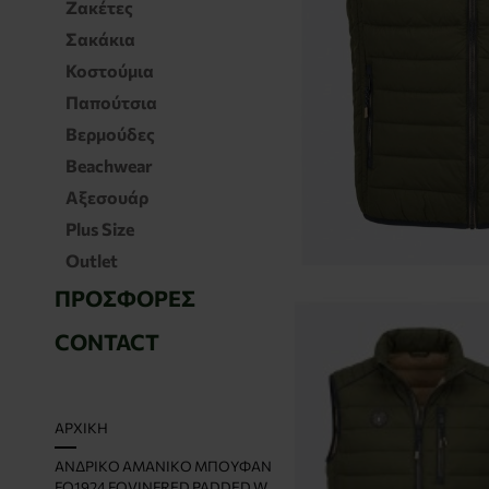
Ζακέτες
Σακάκια
Κοστούμια
Παπούτσια
Βερμούδες
Beachwear
Αξεσουάρ
Plus Size
Outlet
ΠΡΟΣΦΟΡΈΣ
CONTACT
H
ΑΡΧΙΚΉ
O
ΑΝΔΡΙΚΌ ΑΜΆΝΙΚΟ ΜΠΟΥΦΆΝ
M
FQ1924 FQVINFRED PADDED W