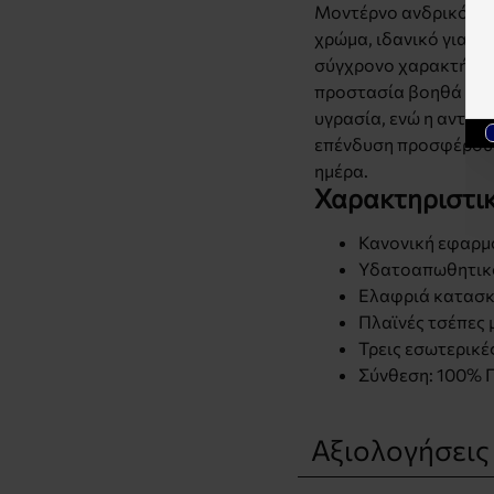
Μοντέρνο ανδρικό αμά
χρώμα, ιδανικό για κα
σύγχρονο χαρακτήρα.
προστασία βοηθά στη
υγρασία, ενώ η αντια
επένδυση προσφέρουν
ημέρα.
Χαρακτηριστικ
Κανονική εφαρμ
Υδατοαπωθητικό
Ελαφριά κατασκ
Πλαϊνές τσέπες
Τρεις εσωτερικέ
Σύνθεση: 100% 
Αξιολογήσεις