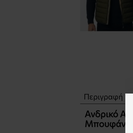
Περιγραφή
Ανδρικό Αμά
Μπουφάν –