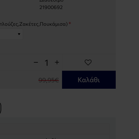
21900692
λούζες,Ζακέτες,Πουκάμισα)
Καλάθι
99,95€