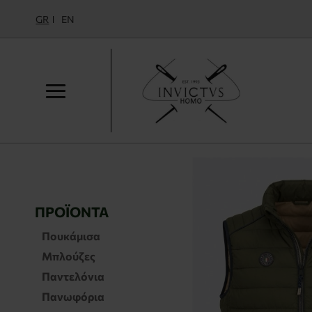
GR
EN
ΠΡΟΪΌΝΤΑ
Πουκάμισα
Μπλούζες
Παντελόνια
Πανωφόρια