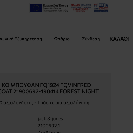
ΚΑΛΑΘΙ
φωνική Εξυπηρέτηση
Ωράριο
Αναζήτηση
Σύνδεση
Τι
ψάχ
ΙΚΟ ΜΠΟΥΦΆΝ FQ1924 FQVINFRED
OAT 21900692-190414 FOREST NIGHT
0 αξιολογήσεις
-
Γράψτε μια αξιολόγηση
jack & jones
2190692.1
Διαθέσιμο