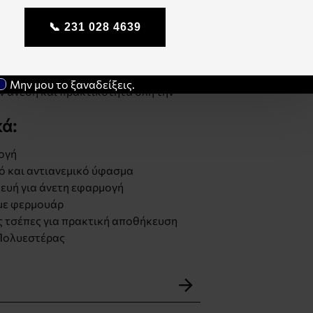
νικο puffer μπουφάν σε λαδί
θημερινές casual εμφανίσεις με
📞 231 028 4639
 Το ύφασμα με υδατοαπωθητική
ν προστασία από ψιλόβροχο και
νεμική κατασκευή και η ελαφριά
Μην μου το ξαναδείξεις.
 άνεση και πρακτικότητα όλη την
ά:
ογή
 και αντιανεμικό ύφασμα
ευή για άνετη εφαρμογή
 με φερμουάρ
ς τσέπες για πρακτική αποθήκευση
Πολυεστέρας