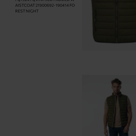
E
AISTCOAT 21900692-190414 FO
REST NIGHT