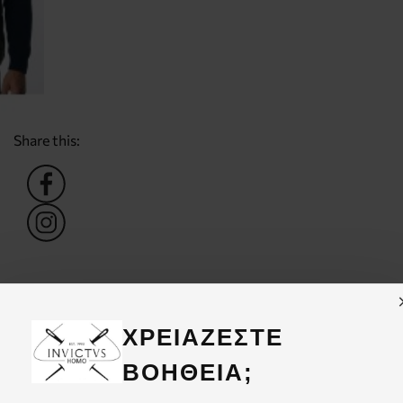
Share this:
ΧΡΕΙΑΖΕΣΤΕ
νικο Puffer
 Λαδί
ΒΟΗΘΕΙΑ;