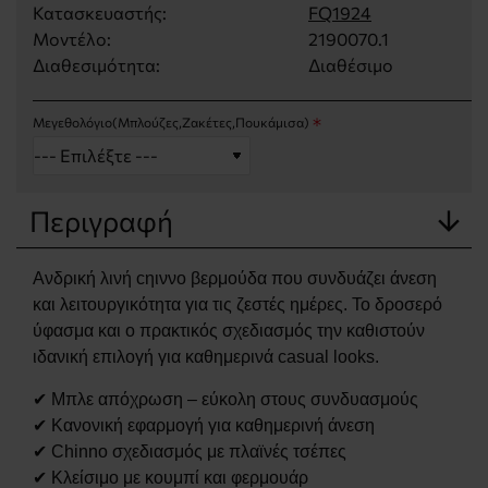
Κατασκευαστής:
FQ1924
Μοντέλο:
2190070.1
Διαθεσιμότητα:
Διαθέσιμο
Μεγεθολόγιο(Μπλούζες,Ζακέτες,Πουκάμισα)
Περιγραφή
Ανδρική λινή cηιννο βερμούδα που συνδυάζει άνεση
και λειτουργικότητα για τις ζεστές ημέρες. Το δροσερό
ύφασμα και ο πρακτικός σχεδιασμός την καθιστούν
ιδανική επιλογή για καθημερινά casual looks.
✔ Μπλε απόχρωση – εύκολη στους συνδυασμούς
✔ Κανονική εφαρμογή για καθημερινή άνεση
✔ Chinno σχεδιασμός με πλαϊνές τσέπες
✔ Κλείσιμο με κουμπί και φερμουάρ