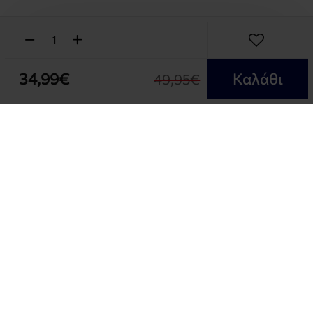
34,99€
Καλάθι
49,95€
NEWSLETTER
Εγγραφή στο Ενημερωτικό μας δελτίο και δές όλες
τις προσφορές μας
OUR BRANDS