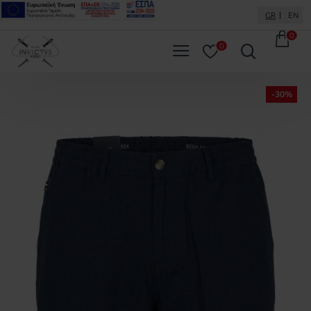
GR
EN
0
0
-30%