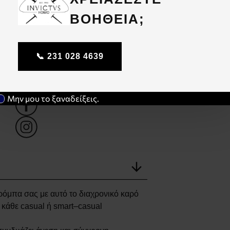
ΒΟΗΘΕΙΑ;
📞 231 028 4639
Share this:
Μην μου το ξαναδείξεις.
όμπα σας με αυτό το διαχρονικό καρό
 κάθε casual ή smart–casual