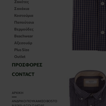
Ζακέτες
Σακάκια
Κοστούμια
Παπούτσια
Βερμούδες
Beachwear
Αξεσουάρ
Plus Size
Outlet
ΠΡΟΣΦΟΡΈΣ
CONTACT
H
ΑΡΧΙΚΉ
O
ΑΝΔΡΙΚΌ ΠΟΥΚΆΜΙΣΟ BOSTO
M
N 9265-4 GOLD ΜΠΛΕ