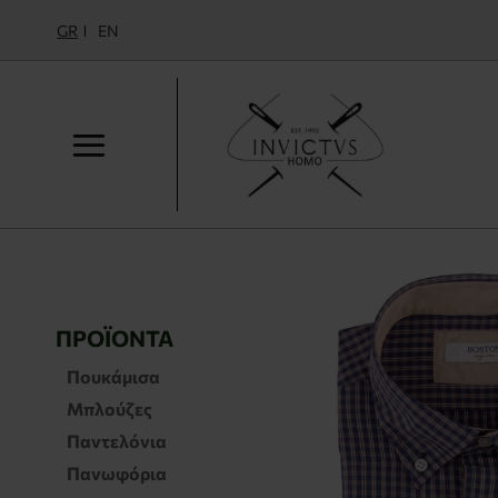
GR
EN
ΠΡΟΪΌΝΤΑ
Πουκάμισα
Μπλούζες
Παντελόνια
Πανωφόρια