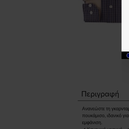
Περιγραφή
Ανανεώστε τη γκαρνταρ
πουκάμισο, ιδανικό για
εμφάνιση.