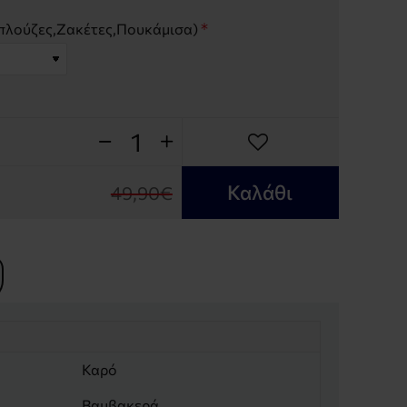
λούζες,Ζακέτες,Πουκάμισα)
Καλάθι
49,90€
Καρό
Βαμβακερά