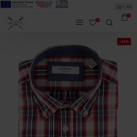
GR
EN
0
0
-41%