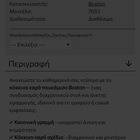
Κατασκευαστής:
Boston
Μοντέλο:
703.1
Διαθεσιμότητα:
Διαθέσιμο
Μεγεθολόγιο(Μπλούζες,Ζακέτες,Πουκάμισα)
Περιγραφή
Ανανεώστε το καθημερινό σας ντύσιμο με το
κόκκινο καρό πουκάμισο Boston
— ένας
συνδυασμός διαχρονικού στυλ και άνετης
εφαρμογής, ιδανικό για το γραφείο ή casual
εμφανίσεις.
✔
Κανονική γραμμή
– ισορροπεί άνεση και
κομψότητα
✔
Κόκκινο καρό σχέδιο
– διαχρονικό και μοντέρνο