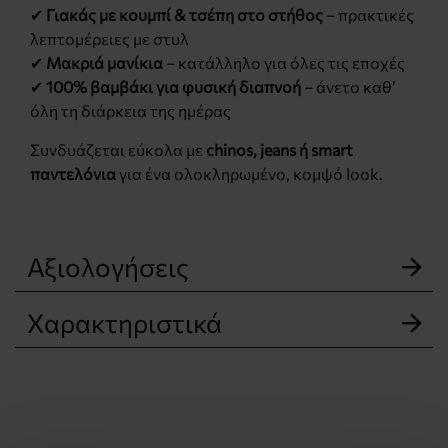
✔
Γιακάς με κουμπί & τσέπη στο στήθος
– πρακτικές
λεπτομέρειες με στυλ
✔
Μακριά μανίκια
– κατάλληλο για όλες τις εποχές
✔
100% βαμβάκι για φυσική διαπνοή
– άνετο καθ’
όλη τη διάρκεια της ημέρας
Συνδυάζεται εύκολα με
chinos, jeans ή smart
παντελόνια
για ένα ολοκληρωμένο, κομψό look.
Αξιολογήσεις
Χαρακτηριστικά