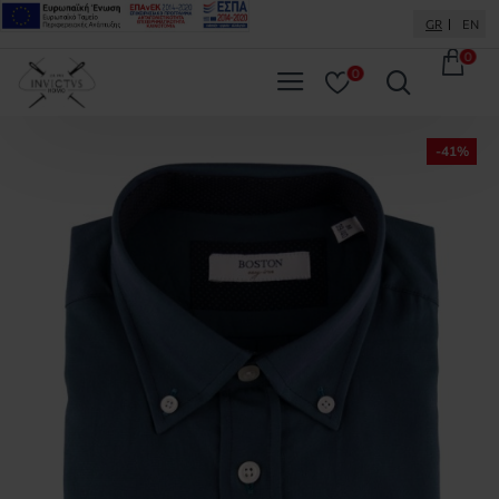
GR
EN
0
0
-41%