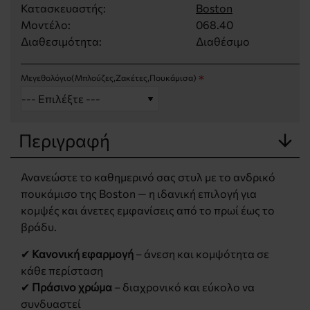
Κατασκευαστής:
Boston
Μοντέλο:
068.40
Διαθεσιμότητα:
Διαθέσιμο
Μεγεθολόγιο(Μπλούζες,Ζακέτες,Πουκάμισα)
Περιγραφή
Ανανεώστε το καθημερινό σας στυλ με το ανδρικό
πουκάμισο της Boston — η ιδανική επιλογή για
κομψές και άνετες εμφανίσεις από το πρωί έως το
βράδυ.
✔
Κανονική εφαρμογή
– άνεση και κομψότητα σε
κάθε περίσταση
✔
Πράσινο χρώμα
– διαχρονικό και εύκολο να
συνδυαστεί