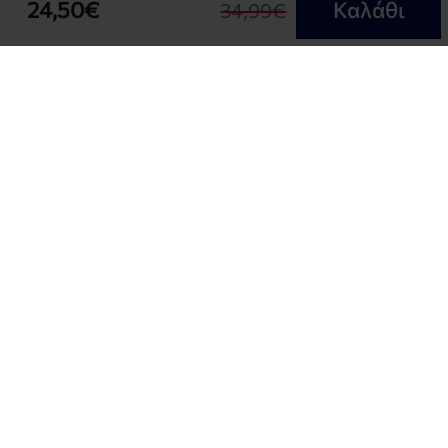
24,50€
Καλάθι
34,99€
NEWSLETTER
Εγγραφή στο Ενημερωτικό μας δελτίο και δές όλες
τις προσφορές μας
OUR BRANDS