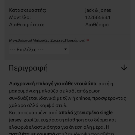
Κατασκευαστής:
jack & jones
Μοντέλο:
12266583.1
Διαθεσιμότητα:
Διαθέσιμο
Μεγεθολόγιο(Μπλούζες,Ζακέτες,Πουκάμισα)
Περιγραφή
Διαχρονική επιλογή για κάθε ντουλάπα
, αυτή η
μακρυμάνικη μπλούζα σε λαδί απόχρωση
συνδυάζεται ιδανικά με τζιν ή chinos, προσφέροντας
χαλαρό αλλά κομψό στυλ.
Κατασκευασμένη από
απαλό χτενισμένο single
jersey
, χαρίζει ευχάριστη αίσθηση στο δέρμα και
ελαφριά ελαστικότητα για άνεση όλη μέρα. Η
πατιλέτα με κουμπιά
στη λαιμόκοψη προσθέτει