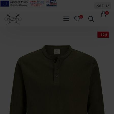
GR
EN
0
0
-30%