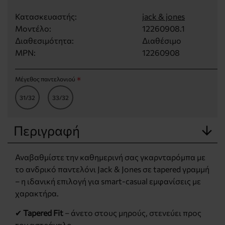
Κατασκευαστής:
jack & jones
Μοντέλο:
12260908.1
Διαθεσιμότητα:
Διαθέσιμο
MPN:
12260908
Μέγεθος παντελονιού
31/32
33/32
Περιγραφή
Αναβαθμίστε την καθημερινή σας γκαρνταρόμπα με
το ανδρικό παντελόνι Jack & Jones σε tapered γραμμή
– η ιδανική επιλογή για smart-casual εμφανίσεις με
χαρακτήρα.
✔
Tapered Fit
– άνετο στους μηρούς, στενεύει προς
τον αστράγαλο