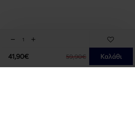
41,90€
Καλάθι
59,90€
NEWSLETTER
Εγγραφή στο Ενημερωτικό μας δελτίο και δές όλες
τις προσφορές μας