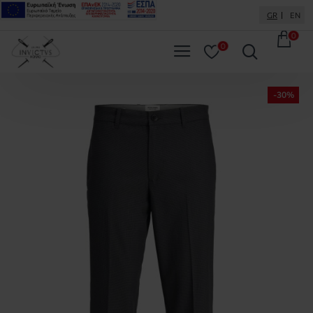
GR
EN
0
0
-30%