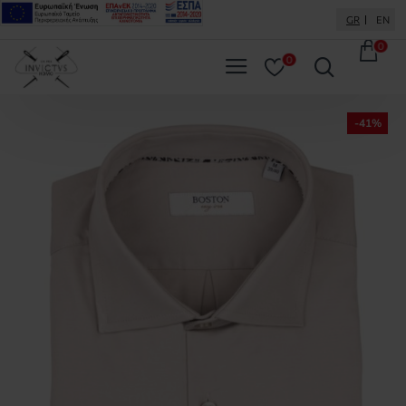
GR
EN
0
0
-41%