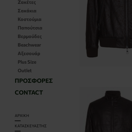
Ζακέτες
Σακάκια
Κοστούμια
Παπούτσια
Βερμούδες
Beachwear
Αξεσουάρ
Plus Size
Outlet
ΠΡΟΣΦΟΡΈΣ
CONTACT
H
ΑΡΧΙΚΉ
O
ΚΑΤΑΣΚΕΥΑΣΤΉΣ
M