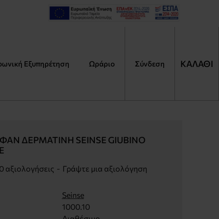
ΚΑΛΑΘΙ
φωνική Εξυπηρέτηση
Ωράριο
Αναζήτηση
Σύνδεση
Τι
ψάχ
ΦΆΝ ΔΕΡΜΑΤΊΝΗ SEINSE GIUBINO
Έ
0 αξιολογήσεις
-
Γράψτε μια αξιολόγηση
Seinse
1000.10
Διαθέσιμο