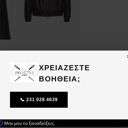
Share this:
ΧΡΕΙΑΖΕΣΤΕ
ΒΟΗΘΕΙΑ;
📞 231 028 4639
Seinse από τη χειμερινή συλλογή
Μην μου το ξαναδείξεις.
 καφέ χρώμα, διαθέτει στενή