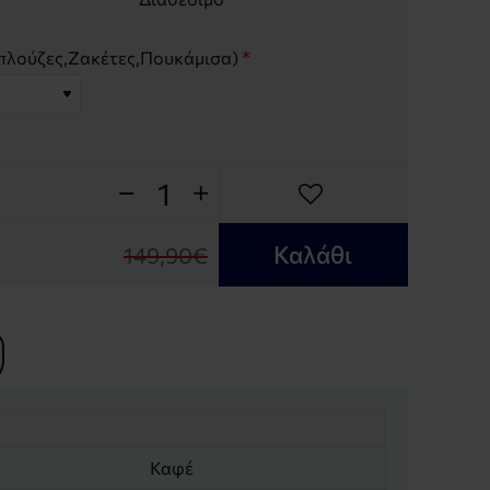
λούζες,Ζακέτες,Πουκάμισα)
Καλάθι
149,90€
Καφέ