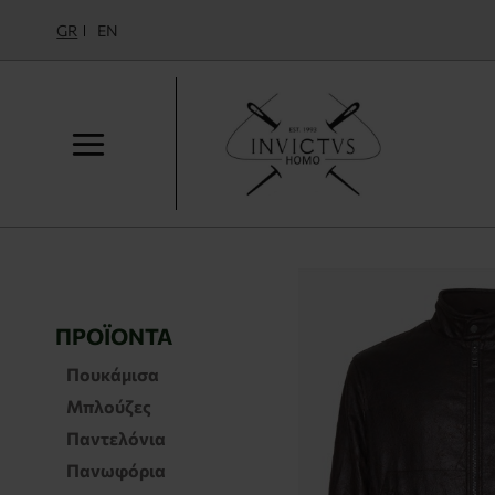
GR
EN
ΠΡΟΪΌΝΤΑ
Πουκάμισα
Μπλούζες
Παντελόνια
Πανωφόρια