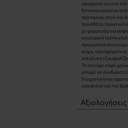
εφαρμογή για ένα πιο
Κατασκευασμένο από 
προσφέρει στυλ και ά
προσθέτει πρακτικότη
με φερμουάρ για ασφ
εσωτερική τσέπη κλείν
προσωπικά αντικείμεν
σώμα, προσφέροντας 
επένδυση εξασφαλίζει
Το σκούρο καφέ χρώμ
μπορεί να συνδυαστεί τ
διαχρονική και αρρεν
casual όσο και πιο βρ
Αξιολογήσεις