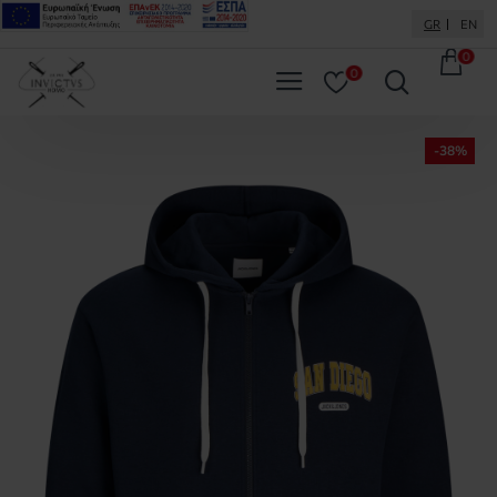
GR
EN
0
0
-38%