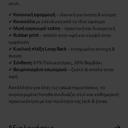
στυλ.
✔
Κανονική εφαρμογή
– ιδανική για άνεση & κίνηση
✔
Κουκούλα
με επένδυση από το ίδιο ύφασμα
✔
Μισή καγκουρό τσέπη
– πρακτική και διακριτική
✔
Rubber print
– απαλό στην υφή και κομψό στην
εμφάνιση
✔
Κυκλική πλέξη Loop Back
– ενισχυμένη αντοχή &
άνεση
✔
Σύνθεση
: 61% Πολυεστέρας, 39% Βαμβάκι
✔
Βουρτσισμένο εσωτερικό
– ζεστό & απαλό στην
αφή
Κατάλληλο για όλες τις casual περιστάσεις, το
συγκεκριμένο hoodie συνδυάζει στιλ και καθημερινή
πρακτικότητα με την ποιότητα της Jack & Jones.
Αξιολογήσεις