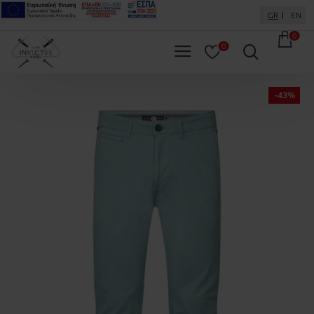
GR
EN
0
0
-43%