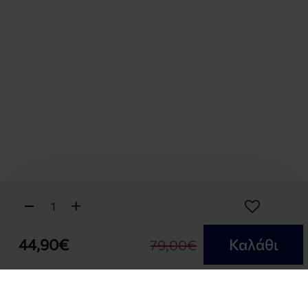
44,90€
Καλάθι
79,00€