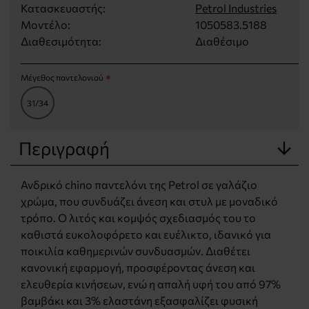
Κατασκευαστής:
Petrol Industries
Μοντέλο:
1050583.5188
Διαθεσιμότητα:
Διαθέσιμο
Μέγεθος παντελονιού
31/34
Περιγραφή
Ανδρικό chino παντελόνι της Petrol σε γαλάζιο
χρώμα, που συνδυάζει άνεση και στυλ με μοναδικό
τρόπο. Ο λιτός και κομψός σχεδιασμός του το
καθιστά ευκολοφόρετο και ευέλικτο, ιδανικό για
ποικιλία καθημερινών συνδυασμών. Διαθέτει
κανονική εφαρμογή, προσφέροντας άνεση και
ελευθερία κινήσεων, ενώ η απαλή υφή του από 97%
βαμβάκι και 3% ελαστάνη εξασφαλίζει φυσική