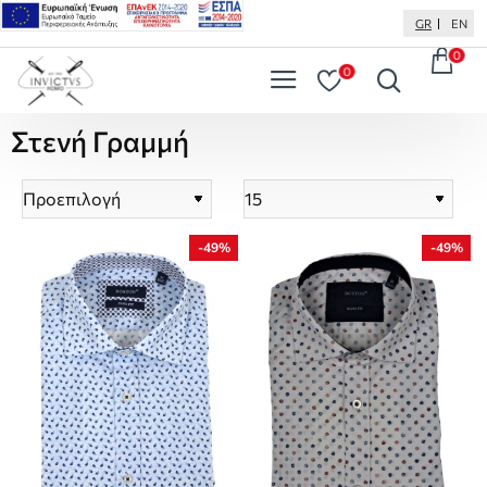
GR
EN
0
0
Στενή Γραμμή
-49%
-49%