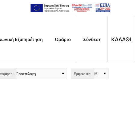
ΚΑΛΑΘΙ
φωνική Εξυπηρέτηση
Ωράριο
Αναζήτηση
Σύνδεση
Τι
ψάχ
ινόμηση:
Εμφάνιση: