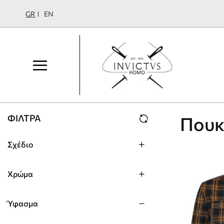
GR
EN
ΦΊΛΤΡΑ
Πουκ
Σχέδιο
Χρώμα
Ύφασμα