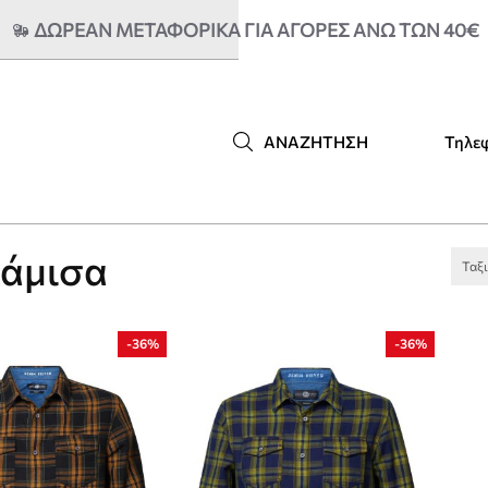
ΔΩΡΕΑΝ ΜΕΤΑΦΟΡΙΚΆ ΓΙΑ ΑΓΟΡΈΣ ΆΝΩ ΤΩΝ 40€
Τηλε
ΑΝΑΖΉΤΗΣΗ
άμισα
Ταξ
-36%
-36%