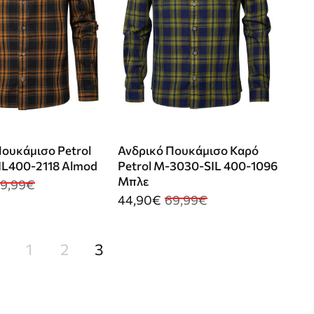
ουκάμισο Petrol
Ανδρικό Πουκάμισο Καρό
L400-2118 Almod
Petrol M-3030-SIL 400-1096
Μπλε
9,99€
44,90€
69,99€
1
2
3