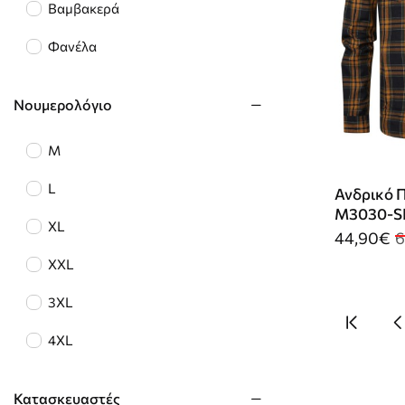
Βαμβακερά
Φανέλα
Νουμερολόγιο
M
L
Ανδρικό Π
M3030-SI
XL
44,90€
6
XXL
3XL
4XL
Κατασκευαστές